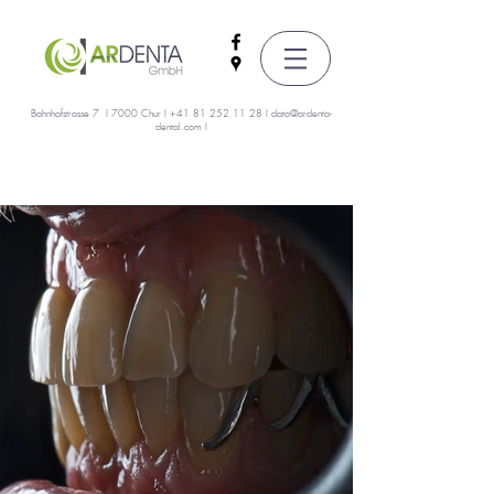
Bahnhofstrasse 7 I 7000 Chur I
+41 81 252 11 28
I
data@ardenta-
dental.com
I