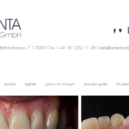
Bahnhofstrasse 7 I 7000 Chur I +41 81 252 11 28 I
data@ardenta-de
servizio
digitale
galleria di immagini
principio guida
chi siam