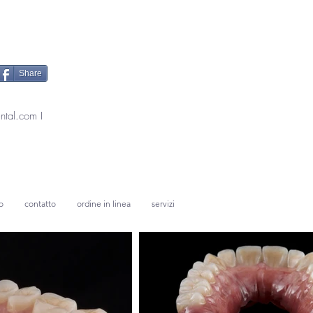
Share
ntal.com
I
o
contatto
ordine in linea
servizi